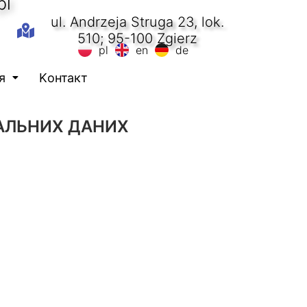
pl
ul. Andrzeja Struga 23, lok.
510; 95-100 Zgierz
pl
en
de
я
Kонтакт
АЛЬНИХ ДАНИХ