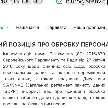
 48 515 106 867
biuro@arenvit.
ас
Наша місія
Переваги
Наша пропозиці
ИЙ ПОЗИЦІЯ ПРО ОБРОБКУ ПЕРСОН
Імплементація вимог Регламенту (ЄС) 2016/679
Європейського Парламенту та Ради від 27 квітня
2016 року щодо фізичних осіб щодо обробки
персональних даних та вільного переміщення
таких даних, а також скасування Директиви
95/45NVE (Загальний регламент захисту даних
“GDPR”) інформує вас про принципи обробки
ваших особистих даних і даних компанії, а також
про ваші пов’язані з цим права.