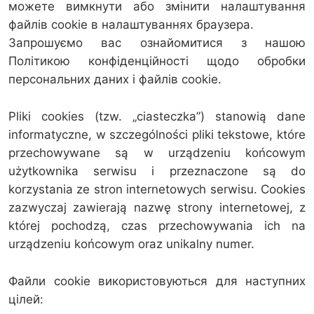
можете вимкнути або змінити налаштування
файлів cookie в налаштуваннях браузера.
Запрошуємо вас ознайомитися з нашою
Політикою конфіденційності щодо обробки
персональних даних і файлів cookie.
Pliki cookies (tzw. „ciasteczka”) stanowią dane
informatyczne, w szczególności pliki tekstowe, które
przechowywane są w urządzeniu końcowym
użytkownika serwisu i przeznaczone są do
korzystania ze stron internetowych serwisu. Cookies
zazwyczaj zawierają nazwę strony internetowej, z
której pochodzą, czas przechowywania ich na
urządzeniu końcowym oraz unikalny numer.
Файли cookie використовуються для наступних
цілей: